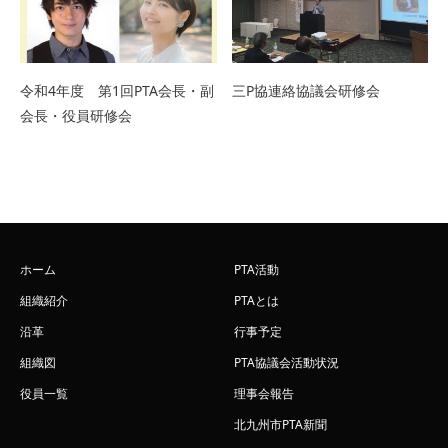
令和4年度 第1回PTA会長・副
三P協連絡協議会研修会
会長・役員研修会
ホーム
PTA活動
組織紹介
PTAとは
沿革
行事予定
組織図
PTA協議会活動状況
役員一覧
理事会報告
北九州市PTA新聞