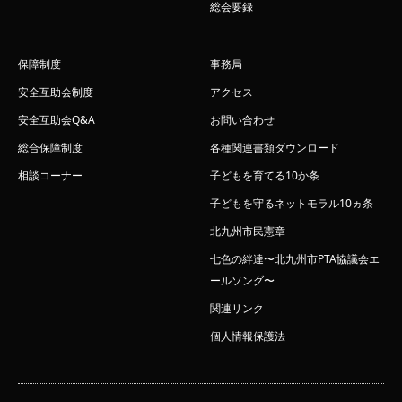
総会要録
保障制度
事務局
安全互助会制度
アクセス
安全互助会Q&A
お問い合わせ
総合保障制度
各種関連書類ダウンロード
相談コーナー
子どもを育てる10か条
子どもを守るネットモラル10ヵ条
北九州市民憲章
七色の絆達〜北九州市PTA協議会エ
ールソング〜
関連リンク
個人情報保護法