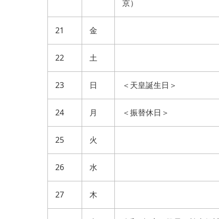
京）
21
金
22
土
23
日
＜天皇誕生日＞
24
月
＜振替休日＞
25
火
26
水
27
木