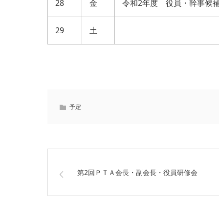
28
金
令和2年度 役員・幹事候
29
土
予定
第2回ＰＴＡ会長・副会長・役員研修会