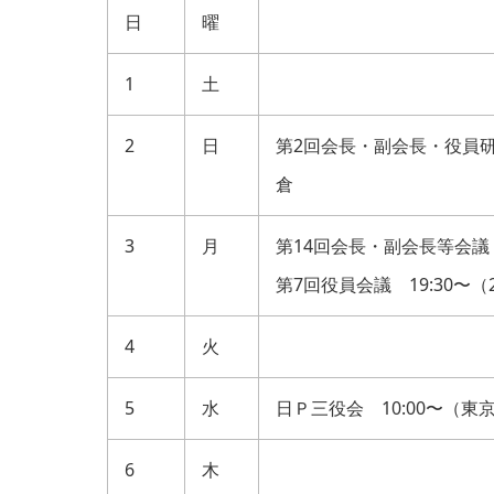
日
曜
1
土
2
日
第2回会長・副会長・役員研
倉
3
月
第14回会長・副会長等会議 
第7回役員会議 19:30〜（2
4
火
5
水
日Ｐ三役会 10:00〜（東
6
木